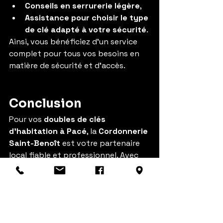
Conseils en serrurerie légère
,
Assistance pour choisir le type 
de clé adapté à votre sécurité
.
Ainsi, vous bénéficiez d’un service 
complet pour tous vos besoins en 
matière de sécurité et d’accès.
Conclusion
Pour vos 
doubles de clés 
d’habitation à Pacé
, la 
Cordonnerie 
Saint-Benoît
 est votre partenaire 
local fiable et professionnel. Avec 
un service rapide, sécurisé et 
personnalisé, vous bénéficiez d’une 
tranquillité d’esprit totale, que ce 
soit pour une clé classique, sécurisée 
ou atypique.