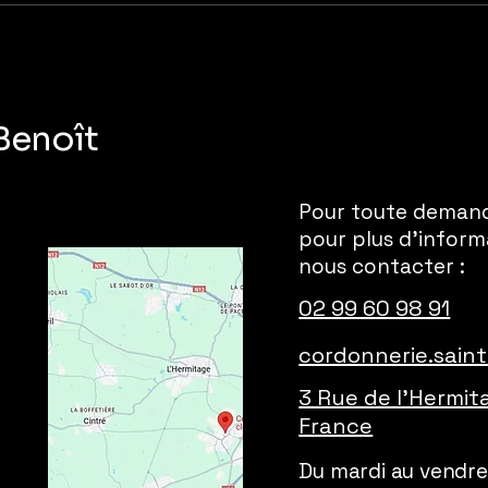
Double de clé de voiture
Doub
à Rennes
à P
Benoît
Pour toute demand
pour plus d'inform
nous contacter :
02 99 60 98 91
cordonnerie.sain
3 Rue de l'Hermit
France
Du mardi au vendre