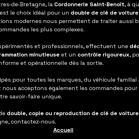
res‑de‑Bretagne, la 
Cordonnerie Saint‑Benoît
, à q
est le choix idéal pour un 
double de clé de voiture
ations modernes nous permettent de traiter aussi bi
commandes les plus complexes.
xpérimentés et professionnels, effectuent une 
dé
rammation minutieuse
 et un 
contrôle rigoureux
, p
nforme et opérationnelle dès la sortie.
s pour toutes les marques, du véhicule familial 
t nous acceptons également les commandes pour
re savoir-faire unique.
de 
double, copie ou reproduction de clé de voiture
gne, contactez-nous.
Accueil