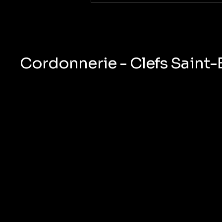
Double de clé de voiture
à l’Hermitage
Cordonnerie - Clefs Saint-