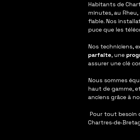
Habitants de Chart
minutes, au Rheu, 
fiable. Nos install
puce que les télé
Nos techniciens, e
parfaite
, une 
prog
assurer une clé co
Nous sommes équipé
haut de gamme, e
anciens grâce à not
 Pour tout besoin 
Chartres‑de‑Breta