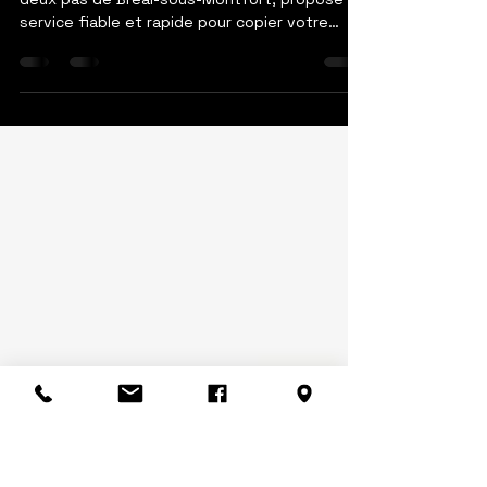
service rapide et
professionnel
La Cordonnerie Saint-Benoît, située au Rheu à
deux pas de Bréal-sous-Montfort, propose un
service fiable et rapide pour copier votre
badge d’immeuble en moins de deux minutes.