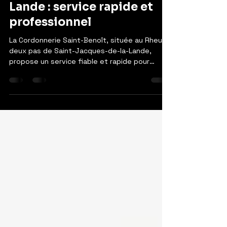
Saint-Jacques-de-la-
Lande : service rapide et
professionnel
La Cordonnerie Saint-Benoît, située au Rheu à
deux pas de Saint-Jacques-de-la-Lande,
propose un service fiable et rapide pour
copier votre badge d’immeuble en moins de
deux minutes.